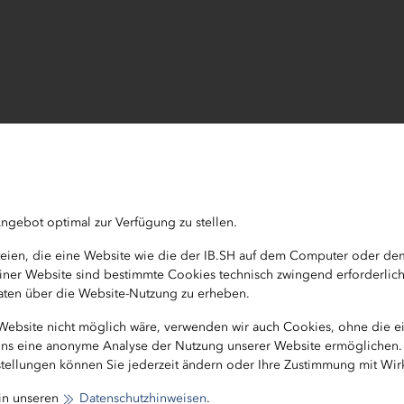
gsaufsicht
ngebot optimal zur Verfügung zu stellen.
ateien, die eine Website wie die der IB.SH auf dem Computer oder d
wig-Holstein
b einer Website sind bestimmte Cookies technisch zwingend erforderlic
 Daten über die Website-Nutzung zu erheben.
 Website nicht möglich wäre, verwenden wir auch Cookies, ohne die 
e uns eine anonyme Analyse der Nutzung unserer Website ermöglichen.
stellungen können Sie jederzeit ändern oder Ihre Zustimmung mit Wirk
kationsnummer:
 in unseren
Datenschutzhinweisen
.