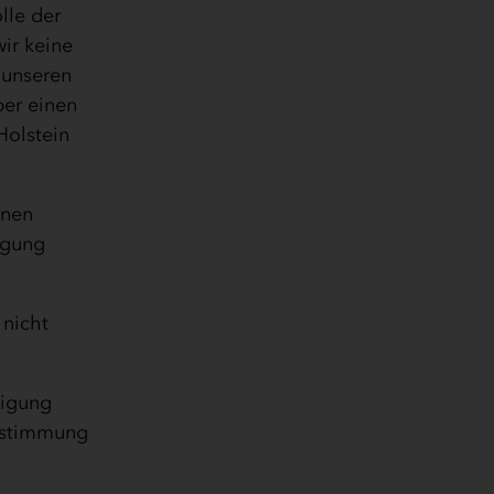
lle der
wir keine
f unseren
ber einen
Holstein
onen
igung
 nicht
tigung
Zustimmung