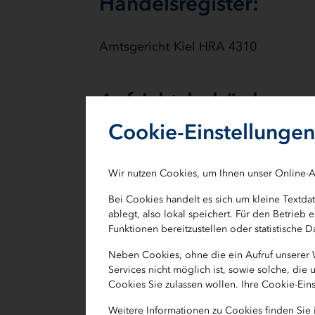
Handelsregister:
Amtsgericht Kiel HRA 4310
Aufsichtsbehörden:
Cookie-Einstellungen
Bundesanstalt für Finanzdienstleistun
Graurheindorfer Straße 108
Wir nutzen Cookies, um Ihnen unser Online-A
53117 Bonn
Bei Cookies handelt es sich um kleine Textd
Finanzministerium des Landes Schles
ablegt, also lokal speichert. Für den Betrie
Funktionen bereitzustellen oder statistische
Düsternbrooker Weg 64
24105 Kiel
Neben Cookies, ohne die ein Aufruf unserer
Services nicht möglich ist, sowie solche, di
Cookies Sie zulassen wollen. Ihre Cookie-Ein
Umsatzsteueridentifi
Weitere Informationen zu Cookies finden Sie