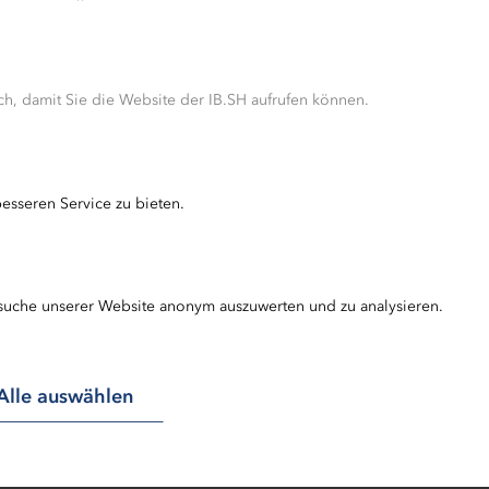
h, damit Sie die Website der IB.SH aufrufen können.
G
esseren Service zu bieten.
suche unserer Website anonym auszuwerten und zu analysieren.
Alle auswählen
tenen Aussagen und Angaben basieren auf Informationen
gründlich recherchiert oder aus allgemein zugängliche
für verlässlich erachten, bezogen hat. Die einzelnen