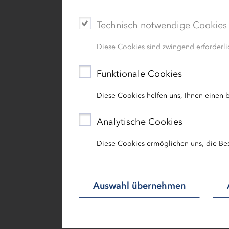
DE227402668
Technisch notwendige Cookies
Diese Cookies sind zwingend erforderlic
Webmaster:
Funktionale Cookies
New Communication GmbH & Co. K
Diese Cookies helfen uns, Ihnen einen b
hello[at]new-communication.de
Analytische Cookies
Telefon 0431 90 60 7 0
Diese Cookies ermöglichen uns, die Be
Rechtliche Hinweise
Auswahl übernehmen
Die in unseren Internetseiten enthal
Investitionsbank Schleswig-Holstein 
nicht überprüfbaren Quellen, die wir 